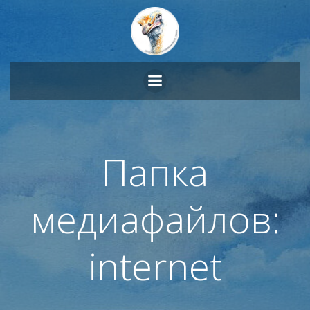
Перейти
к
содержимому
Папка
медиафайлов:
internet